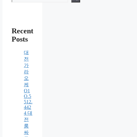
Recent
Posts
대
전
가
라
오
케
O1
O.5
512.
442
4 대
전
룸
싸