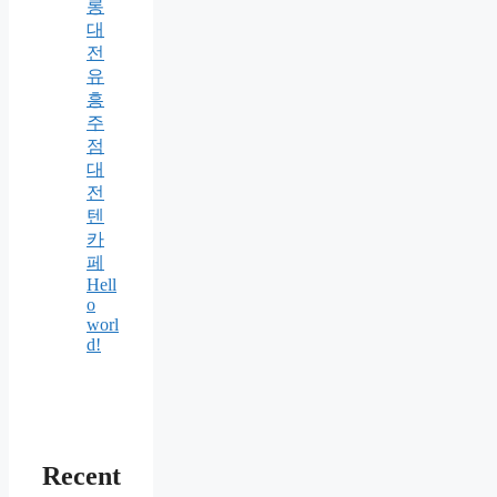
롱
대
전
유
흥
주
점
대
전
텐
카
페
Hell
o
worl
d!
Recent