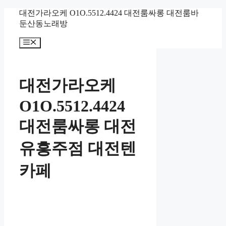
컨
대전가라오케 O1O.5512.4424 대전룸싸롱 대전룸바
텐
둔산동노래방
츠
메
로
뉴
건
너
뛰
대전가라오케
기
O1O.5512.4424
대전룸싸롱 대전
유흥주점 대전텐
카페