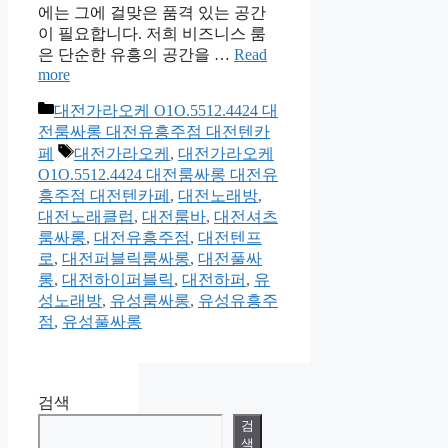
에는 그에 걸맞은 품격 있는 공간
이 필요합니다. 저희 비즈니스 룸
은 단순한 유흥의 공간을 …
Read
more
카
대전가라오케 O1O.5512.4424 대
테
전룸싸롱 대전유흥주점 대전텐카
고
태
페
대전가라오케
,
대전가라오케
리
그
O1O.5512.4424 대전룸싸롱 대전유
흥주점 대전텐카페
,
대전노래방
,
대전노래클럽
,
대전룸바
,
대전셔츠
룸싸롱
,
대전유흥주점
,
대전텐프
로
,
대전퍼블릭룸싸롱
,
대전풀싸
롱
,
대전하이퍼블릭
,
대전하퍼
,
유
성노래방
,
유성룸싸롱
,
유성유흥주
점
,
유성풀싸롱
검색
검
색