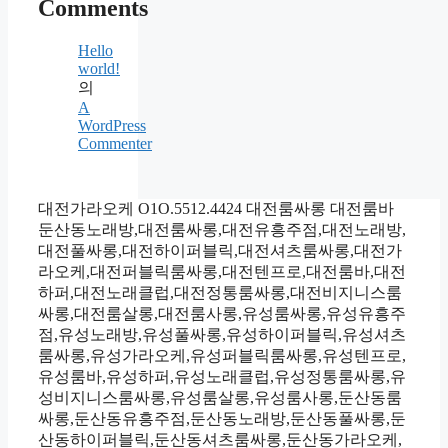
Comments
Hello
world!
의
A
WordPress
Commenter
대전가라오케 O1O.5512.4424 대전룸싸롱 대전룸바
둔산동노래방,대전룸싸롱,대전유흥주점,대전노래방,
대전풀싸롱,대전하이퍼블릭,대전셔츠룸싸롱,대전가
라오케,대전퍼블릭룸싸롱,대전텐프로,대전룸바,대전
하퍼,대전노래클럽,대전정통룸싸롱,대전비지니스룸
싸롱,대전룸살롱,대전룸사롱,유성룸싸롱,유성유흥주
점,유성노래방,유성풀싸롱,유성하이퍼블릭,유성셔츠
룸싸롱,유성가라오케,유성퍼블릭룸싸롱,유성텐프로,
유성룸바,유성하퍼,유성노래클럽,유성정통룸싸롱,유
성비지니스룸싸롱,유성룸살롱,유성룸사롱,둔산동룸
싸롱,둔산동유흥주점,둔산동노래방,둔산동풀싸롱,둔
산동하이퍼블릭,둔산동셔츠룸싸롱,둔산동가라오케,