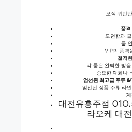
오직 귀빈만
품격
모던함과 클
룸 
VIP의 품격
철저한
각 룸은 완벽한 방음
중요한 대화나 
엄선된 최고급 주류
&
엄선된 정품 주류 라
계
대전유흥주점 O1O.
라오케 대