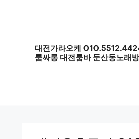
컨
텐
츠
로
건
너
대전가라오케 O1O.5512.442
뛰
룸싸롱 대전룸바 둔산동노래
기